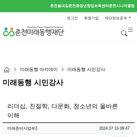
춘천봄내길
춘천중장년창업보육센터
춘천시니어클럽
로그인
회원가입
재단정보공개
검
미래동행 아카데미
미래동행 시민강사
미래동행 시민강사
리더십, 친절학, 다문화, 청소년의 올바른
이해
페이지 정보
작성자
작성일
미래준비사업부2
2024.07.16 09:47