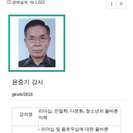
분류
조회
생애설계
1,023
글버튼
본문
윤중기
강사
gkwls5818
리더십, 친절학, 다문화, 청소년의 올바른
강의명
이해
- 리더십 및 팔로우십에 대한 올바른