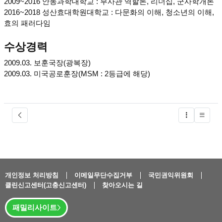
2009~2016 안동과학대학교 : 부사관 역할론, 리더십, 군사학개론
2016~2018 성산효대학원대학교 : 다문화의 이해, 청소년의 이해,
효의 패러다임
수상경력
2009.03. 보훈국장(광복장)
2009.03. 미국공로훈장(MSM : 2등급에 해당)
글버튼
개인정보 처리방침
이메일무단수집거부
국민권익위원회
클린신고센터(고충신고센터)
찾아오시는 길
패밀리사이트