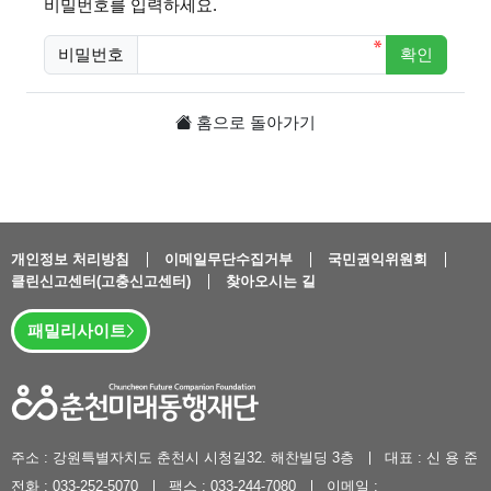
비밀번호를 입력하세요.
비밀번호
확인
필수
홈으로 돌아가기
개인정보 처리방침
이메일무단수집거부
국민권익위원회
클린신고센터(고충신고센터)
찾아오시는 길
패밀리사이트
주소 : 강원특별자치도 춘천시 시청길32. 해찬빌딩 3층
대표 : 신 용 준
전화 : 033-252-5070
팩스 : 033-244-7080
이메일 :