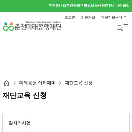
춘천봄내길
춘천중장년창업보육센터
춘천시니어클럽
로그인
회원가입
재단정보공개
검
미래동행 아카데미
재단교육 신청
재단교육 신청
일자리사업