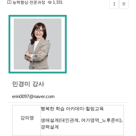
분류
조회
능력향상·전문과정
1,331
글버튼
본문
민경미
강사
erin0097@naver.com
행복한 학습 아카데미-힐링교육
강의명
생애설계(대인관계, 여가영역_노후준비),
경력설계