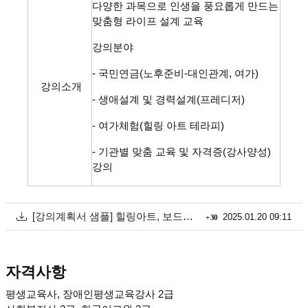
다양한 과목으로 인생을 풍요롭게 만드는
맞춤형 라이프 설계 교육
강의분야
- 국민연금(노후준비-대인관계, 여가)
강의소개
- 생애설계 및 경력설계(프레디저)
- 여가체험(힐링 아트 테라피)
- 기관별 맞춤 교육 및 자격증(강사양성)
강의
첨부
회 다운로드
파일크
[강의계획서 샘플] 힐링아트, 보드게임, 생애설계.pdf
등록일
2025.01.20 09:11
(48.2K)
30
자격사항
평생교육사, 장애인평생교육강사 2급