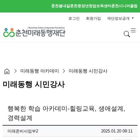
춘천봄내길
춘천중장년창업보육센터
춘천시니어클럽
로그인
회원가입
재단정보공개
검
미래동행 아카데미
미래동행 시민강사
미래동행 시민강사
행복한 학습 아카데미-힐링교육, 생애설계,
경력설계
페이지 정보
작성자
작성일
미래준비사업부2
2025.01.20 09:11