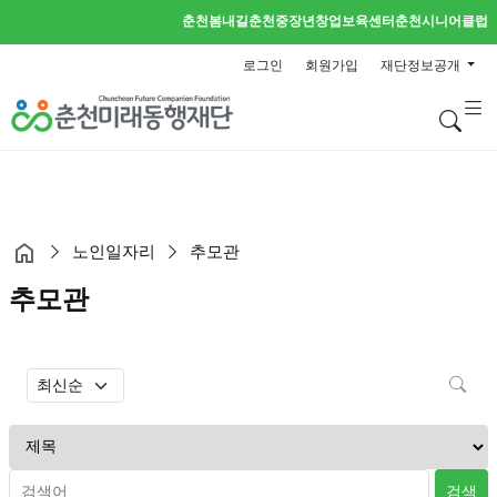
춘천봄내길
춘천중장년창업보육센터
춘천시니어클럽
로그인
회원가입
재단정보공개
검
노인일자리
추모관
추모관
검
검색