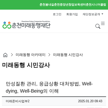
춘천봄내길
춘천중장년창업보육센터
춘천시니어클럽
로그인
회원가입
재단정보공개
검
미래동행 아카데미
미래동행 시민강사
미래동행 시민강사
만성질환 관리, 응급상황 대처방법, Well-
dying, Well-Being의 이해
페이지 정보
작성자
작성일
미래준비사업부2
2025.01.20 09:43