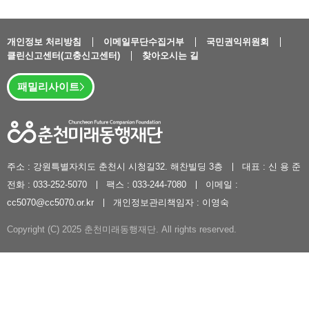
개인정보 처리방침
이메일무단수집거부
국민권익위원회
클린신고센터(고충신고센터)
찾아오시는 길
패밀리사이트
주소 : 강원특별자치도 춘천시 시청길32. 해찬빌딩 3층
대표 : 신 용 준
전화 : 033-252-5070
팩스 : 033-244-7080
이메일 :
cc5070@cc5070.or.kr
개인정보관리책임자 : 이영숙
Copyright (C) 2025 춘천미래동행재단. All rights reserved.