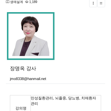
분류
조회
생애설계
1,189
글버튼
본문
장명옥
강사
jmo8338@hanmail.net
만성질환관리, 뇌졸중, 당뇨병, 치매환자
관리
강의명