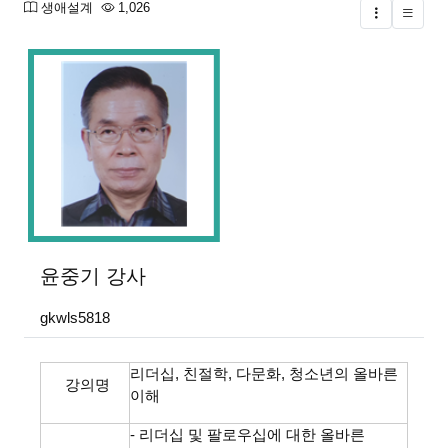
분류
조회
생애설계
1,026
글버튼
본문
윤중기
강사
gkwls5818
리더십, 친절학, 다문화, 청소년의 올바른
강의명
이해
- 리더십 및 팔로우십에 대한 올바른