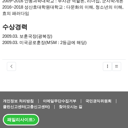
2009~2016 안동과학대학교 : 부사관 역할론, 리더십, 군사학개론
2016~2018 성산효대학원대학교 : 다문화의 이해, 청소년의 이해,
효의 패러다임
수상경력
2009.03. 보훈국장(광복장)
2009.03. 미국공로훈장(MSM : 2등급에 해당)
글버튼
개인정보 처리방침
이메일무단수집거부
국민권익위원회
클린신고센터(고충신고센터)
찾아오시는 길
패밀리사이트