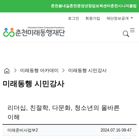
춘천봄내길
춘천중장년창업보육센터
춘천시니어클럽
로그인
회원가입
재단정보공개
검
미래동행 아카데미
미래동행 시민강사
미래동행 시민강사
리더십, 친절학, 다문화, 청소년의 올바른
이해
페이지 정보
작성자
작성일
미래준비사업부2
2024.07.16 09:47