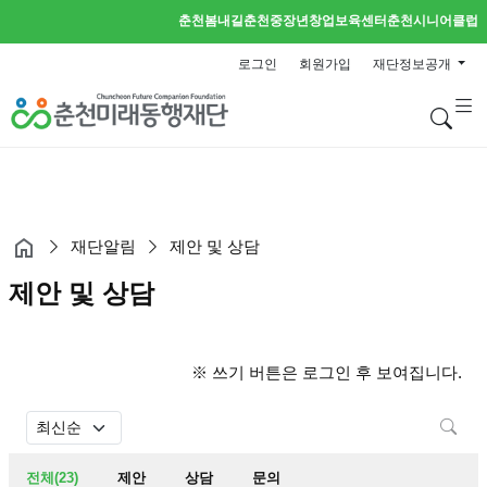
춘천봄내길
춘천중장년창업보육센터
춘천시니어클럽
로그인
회원가입
재단정보공개
검
재단알림
제안 및 상담
제안 및 상담
※ 쓰기 버튼은 로그인 후 보여집니다.
검
전체(23)
제안
상담
문의