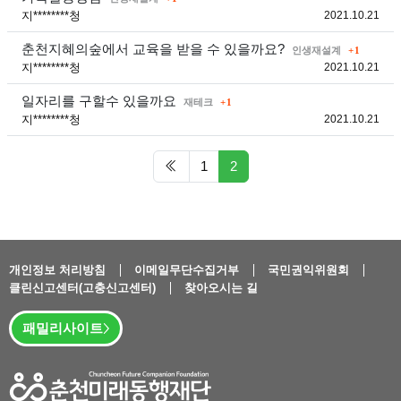
등록
지********청
2021.10.21
댓글
춘천지혜의숲에서 교육을 받을 수 있을까요?
분류
인생재설계
1
등록
지********청
2021.10.21
댓글
일자리를 구할수 있을까요
분류
재테크
1
등록
지********청
2021.10.21
첫 페이지
페이지 현재
1
2
개인정보 처리방침
이메일무단수집거부
국민권익위원회
클린신고센터(고충신고센터)
찾아오시는 길
패밀리사이트