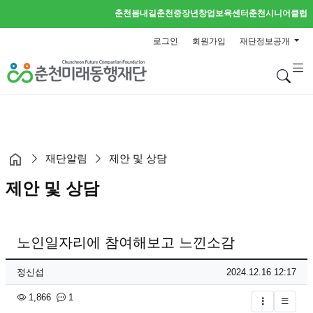
춘천봄내길
춘천중장년창업보육센터
춘천시니어클럽
로그인
회원가입
재단정보공개
검
재단알림
제안 및 상담
제안 및 상담
노인일자리에 참여해보고 느낀소감
페이지 정보
작성자
작성일
정신섭
2024.12.16 12:17
조회
댓글
1,866
1