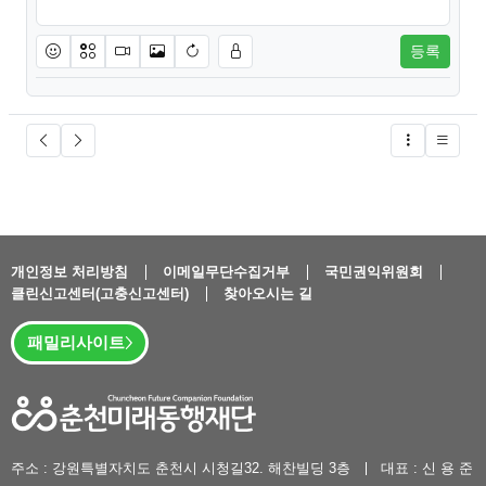
등록
이모티콘
아이콘
동영상
이미지
새댓글 작성
글버튼
개인정보 처리방침
이메일무단수집거부
국민권익위원회
클린신고센터(고충신고센터)
찾아오시는 길
패밀리사이트
주소 : 강원특별자치도 춘천시 시청길32. 해찬빌딩 3층
대표 : 신 용 준